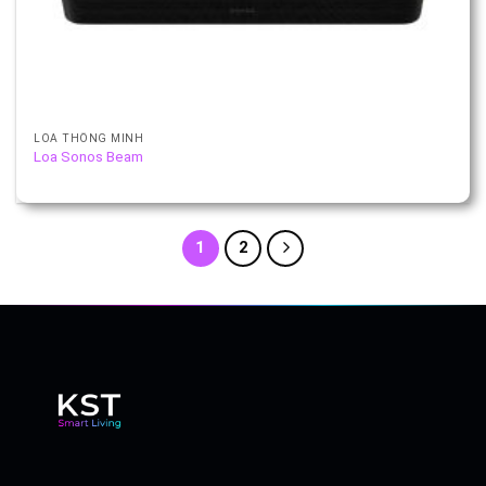
LOA THÔNG MINH
Loa Sonos Beam
1
2