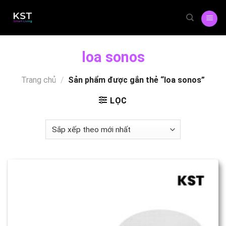
Skip
to
content
loa sonos
Trang chủ
/
Sản phẩm được gắn thẻ “loa sonos”
LỌC