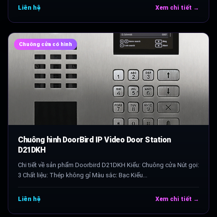
Liên hệ
Xem chi tiết →
Chuông cửa có hình
Chuông hình DoorBird IP Video Door Station
D21DKH
Chi tiết về sản phẩm Doorbird D21DKH Kiểu: Chuông cửa Nút gọi:
3 Chất liệu: Thép không gỉ Màu sắc: Bạc Kiểu...
Liên hệ
Xem chi tiết →