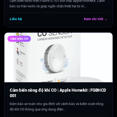
Cảm biến nước tràn FGBHFS-101 tích hợp Apple HomeKit. Cảnh
báo sự tràn nước và giúp ngăn chặn thiệt hại từ rò...
Liên hệ
Xem chi tiết →
Cảm biến CO
Cảm biến nồng độ khí CO | Apple Homekit | FGBHCD
001
Đảm bảo an toàn cho gia đình với cảnh báo và kiểm soát nồng
độ khí CO thông qua ứng dụng điện...