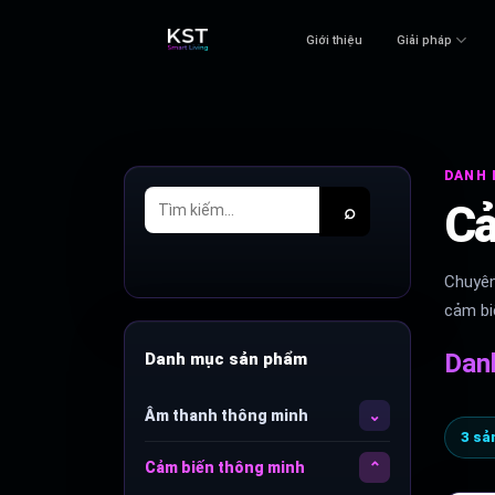
Skip
to
Giới thiệu
Giải pháp
content
DANH 
Cả
⌕
Chuyên
cảm bi
Dan
Danh mục sản phẩm
Âm thanh thông minh
3 sả
Cảm biến thông minh