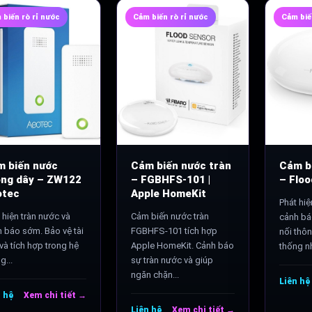
 biến rò rỉ nước
Cảm biến rò rỉ nước
Cảm biế
 biến nước
Cảm biến nước tràn
Cảm b
ông dây – ZW122
– FGBHFS-101 |
– Flo
otec
Apple HomeKit
Phát hiệ
 hiện tràn nước và
Cảm biến nước tràn
cảnh bá
 báo sớm. Bảo vệ tài
FGBHFS-101 tích hợp
nối thô
và tích hợp trong hệ
Apple HomeKit. Cảnh báo
thống nh
g...
sự tràn nước và giúp
ngăn chặn...
Liên hệ
n hệ
Xem chi tiết →
Liên hệ
Xem chi tiết →