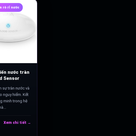
n rò rỉ nước
iến nước tràn
od Sensor
n sự tràn nước và
o nguy hiểm. Kết
ng minh trong hệ
à...
Xem chi tiết →