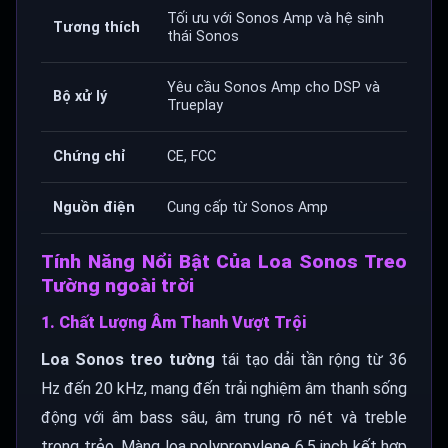
Tối ưu với Sonos Amp và hệ sinh
Tương thích
thái Sonos
Yêu cầu Sonos Amp cho DSP và
Bộ xử lý
Trueplay
Chứng chỉ
CE, FCC
Nguồn điện
Cung cấp từ Sonos Amp
Tính Năng Nổi Bật Của Loa Sonos Treo
Tường ngoài trời
1. Chất Lượng Âm Thanh Vượt Trội
Loa Sonos treo tường
tái tạo dải tần rộng từ 36
Hz đến 20 kHz, mang đến trải nghiệm âm thanh sống
động với âm bass sâu, âm trung rõ nét và treble
trong trẻo. Màng loa polypropylene 6.5 inch kết hợp