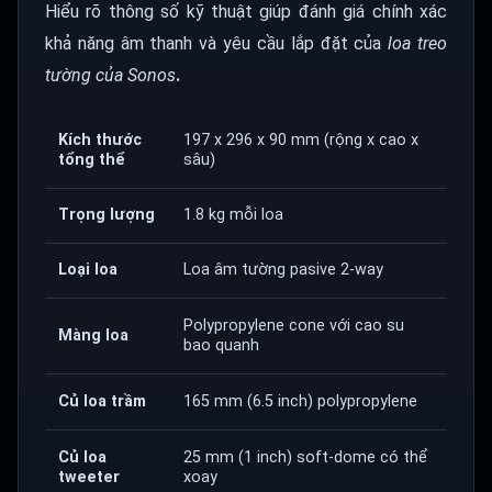
Hiểu rõ thông số kỹ thuật giúp đánh giá chính xác
khả năng âm thanh và yêu cầu lắp đặt của
loa treo
tường của Sonos
.
Kích thước
197 x 296 x 90 mm (rộng x cao x
tổng thể
sâu)
Trọng lượng
1.8 kg mỗi loa
Loại loa
Loa âm tường pasive 2-way
Polypropylene cone với cao su
Màng loa
bao quanh
Củ loa trầm
165 mm (6.5 inch) polypropylene
Củ loa
25 mm (1 inch) soft-dome có thể
tweeter
xoay