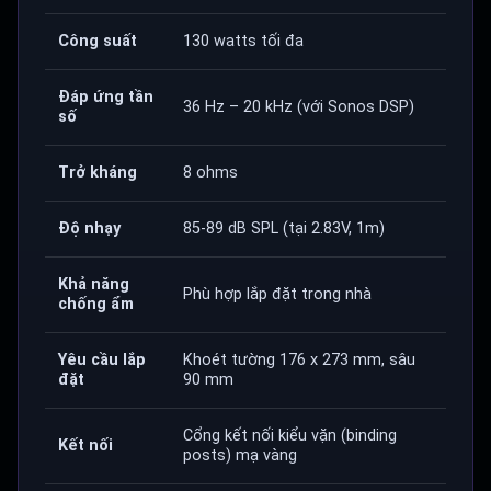
Công suất
130 watts tối đa
Đáp ứng tần
36 Hz – 20 kHz (với Sonos DSP)
số
Trở kháng
8 ohms
Độ nhạy
85-89 dB SPL (tại 2.83V, 1m)
Khả năng
Phù hợp lắp đặt trong nhà
chống ẩm
Yêu cầu lắp
Khoét tường 176 x 273 mm, sâu
đặt
90 mm
Cổng kết nối kiểu vặn (binding
Kết nối
posts) mạ vàng