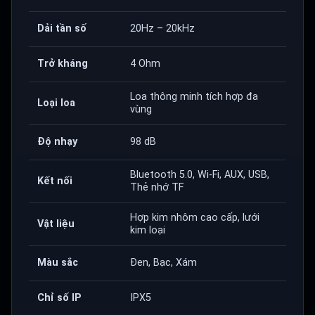
Dải tần số
20Hz – 20kHz
Trở kháng
4 Ohm
Loa thông minh tích hợp đa
Loại loa
vùng
Độ nhạy
98 dB
Bluetooth 5.0, Wi-Fi, AUX, USB,
Kết nối
Thẻ nhớ TF
Hợp kim nhôm cao cấp, lưới
Vật liệu
kim loại
Màu sắc
Đen, Bạc, Xám
Chỉ số IP
IPX5