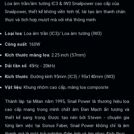
Loa âm trần/âm tường IC3 & IW3 Snailpower cao cấp của
Snailpower, thiết kế không viền tinh tế, tái tạo âm thanh chân
thực và tích hợp mượt mà với nhà thông minh.
Loại loa
: Loa âm trần (IC3)/ Loa âm tường (IW3)
Công suất
: 160W
Kích thước màng loa
: 2.25 inch (57mm)
Dải tần số
: 45Hz - 20kHz
Kích thước
: Đường kính 95mm (IC3) / 95x140mm (IW3)
Vật liệu
: Khung nhôm cao cấp, màng loa composite
Thành lập tại Milan năm 1995, Snail Power là thương hiệu loa
cao cấp mang trong mình chất âm Đan Mạch ấn tượng và
thiết kế sang trọng. Được tạo nên bởi Steven - chuyên gia
từng làm việc tại Sonus Faber, Snail Power không chỉ là âm
thanh, mà là một trải nghiệm điện ảnh và âm nhạc đích thực.