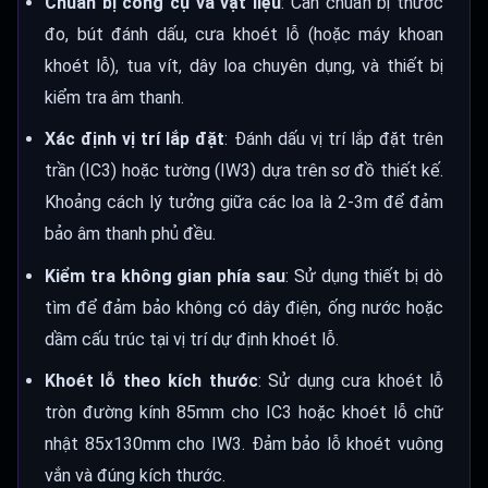
Chuẩn bị công cụ và vật liệu
: Cần chuẩn bị thước
đo, bút đánh dấu, cưa khoét lỗ (hoặc máy khoan
khoét lỗ), tua vít, dây loa chuyên dụng, và thiết bị
kiểm tra âm thanh.
Xác định vị trí lắp đặt
: Đánh dấu vị trí lắp đặt trên
trần (IC3) hoặc tường (IW3) dựa trên sơ đồ thiết kế.
Khoảng cách lý tưởng giữa các loa là 2-3m để đảm
bảo âm thanh phủ đều.
Kiểm tra không gian phía sau
: Sử dụng thiết bị dò
tìm để đảm bảo không có dây điện, ống nước hoặc
dầm cấu trúc tại vị trí dự định khoét lỗ.
Khoét lỗ theo kích thước
: Sử dụng cưa khoét lỗ
tròn đường kính 85mm cho IC3 hoặc khoét lỗ chữ
nhật 85x130mm cho IW3. Đảm bảo lỗ khoét vuông
vắn và đúng kích thước.