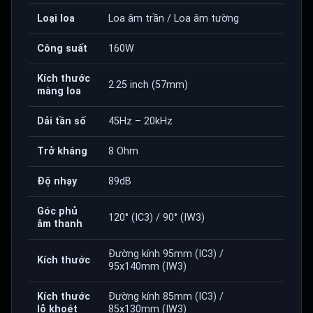
Loại loa
Loa âm trần / Loa âm tường
Công suất
160W
Kích thước
2.25 inch (57mm)
màng loa
Dải tần số
45Hz – 20kHz
Trở kháng
8 Ohm
Độ nhạy
89dB
Góc phủ
120° (IC3) / 90° (IW3)
âm thanh
Đường kính 95mm (IC3) /
Kích thước
95x140mm (IW3)
Kích thước
Đường kính 85mm (IC3) /
lỗ khoét
85x130mm (IW3)