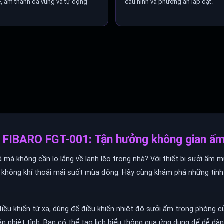
 âm thanh đa vùng và tự động
cấu hình và phương án lắp đặt.
 FIBARO FGT-001: Tận hưởng không gian ấm á
 mà không cần lo lắng về lạnh lẽo trong nhà? Với thiết bị sưởi ấm
 không khí thoải mái suốt mùa đông. Hãy cùng khám phá những tín
 điều khiển từ xa, dùng để điều khiển nhiệt độ sưởi ấm trong phòng c
ản nhiệt tĩnh. Bạn có thể tạo lịch biểu thông qua ứng dụng để dễ dàn