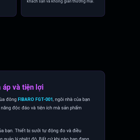
khách sạn và không gian thương mại.
p và tiện lợi
 mùa đông
FIBARO FGT-001
, ngôi nhà của bạn
h năng độc đáo và tiện ích mà sản phẩm
ủa bạn. Thiết bị sưởi tự động đo và điều
g quản lý nhiệt độ. Bất cứ khi nào bạn đang