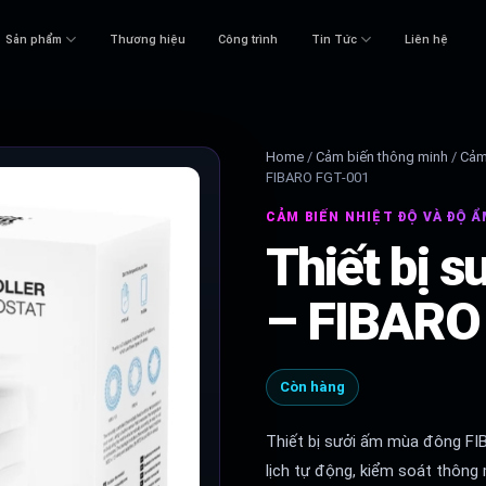
Sản phẩm
Thương hiệu
Công trình
Tin Tức
Liên hệ
Home
/
Cảm biến thông minh
/
Cảm
FIBARO FGT-001
CẢM BIẾN NHIỆT ĐỘ VÀ ĐỘ 
Thiết bị 
– FIBARO
Còn hàng
Thiết bị sưởi ấm mùa đông FIB
lịch tự động, kiểm soát thông 