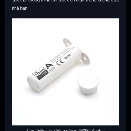
nhà bạn.
Cảm biến cửa không dây – ZW089 Aeotec