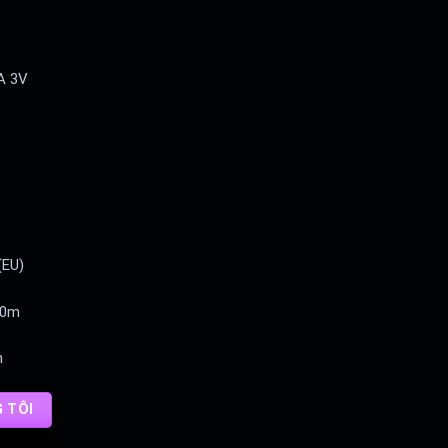
A 3V
(EU)
 40m
n
G TÔI