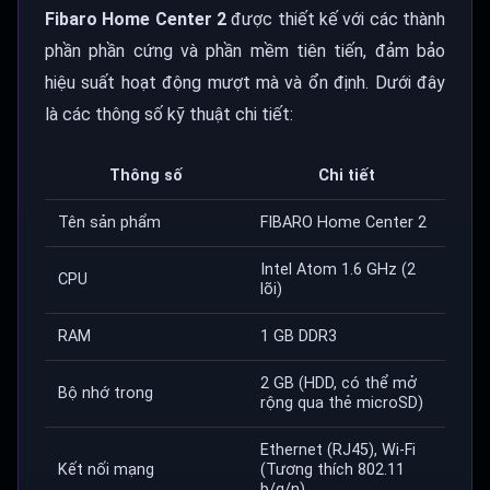
Fibaro Home Center 2
được thiết kế với các thành
phần phần cứng và phần mềm tiên tiến, đảm bảo
hiệu suất hoạt động mượt mà và ổn định. Dưới đây
là các thông số kỹ thuật chi tiết:
Thông số
Chi tiết
Tên sản phẩm
FIBARO Home Center 2
Intel Atom 1.6 GHz (2
CPU
lõi)
RAM
1 GB DDR3
2 GB (HDD, có thể mở
Bộ nhớ trong
rộng qua thẻ microSD)
Ethernet (RJ45), Wi-Fi
Kết nối mạng
(Tương thích 802.11
b/g/n)