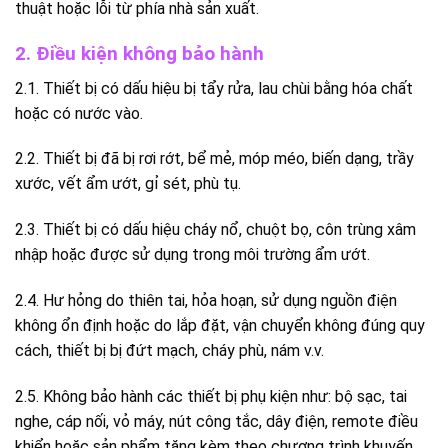
thuật hoặc lỗi từ phía nhà sản xuất.
2. Điều kiện không bảo hành
2.1. Thiết bị có dấu hiệu bị tẩy rửa, lau chùi bằng hóa chất
hoặc có nước vào.
2.2. Thiết bị đã bị rơi rớt, bể mẻ, móp méo, biến dạng, trầy
xước, vết ẩm ướt, gỉ sét, phù tụ.
2.3. Thiết bị có dấu hiệu cháy nổ, chuột bọ, côn trùng xâm
nhập hoặc được sử dụng trong môi trường ẩm ướt.
2.4. Hư hỏng do thiên tai, hỏa hoạn, sử dụng nguồn điện
không ổn định hoặc do lắp đặt, vận chuyển không đúng quy
cách, thiết bị bị đứt mạch, cháy phù, nám v.v.
2.5. Không bảo hành các thiết bị phụ kiện như: bộ sạc, tai
nghe, cáp nối, vỏ máy, nút công tắc, dây điện, remote điều
khiển hoặc sản phẩm tặng kèm theo chương trình khuyến