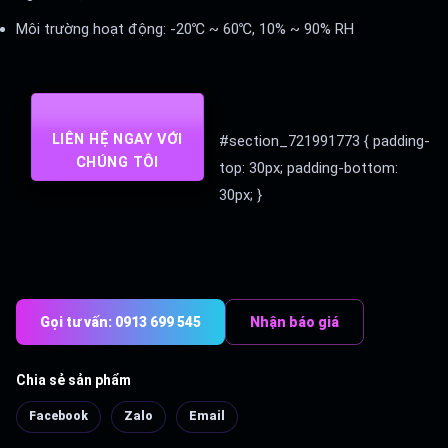
Môi trường hoạt động: -20℃ ~ 60℃, 10% ~ 90% RH
LIÊN HỆ NGAY VỚI
#section_721991773 { padding-
CHÚNG TÔI
top: 30px; padding-bottom:
30px; }
Gọi tư vấn: 0913 699 545
Nhận báo giá
Chia sẻ sản phẩm
Facebook
Zalo
Email